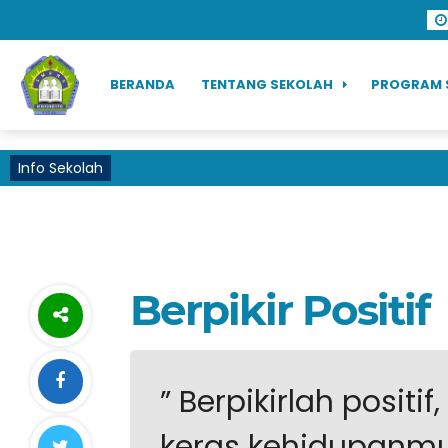
BERANDA
TENTANG SEKOLAH
PROGRAM 
Info Sekolah
Berpikir Positif
” Berpikirlah positi
keras kehidupanmu.”