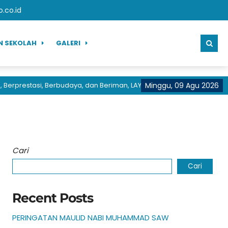
co.id
N SEKOLAH
GALERI
erprestasi, Berbudaya, dan Beriman, LAYANAN CEPAT PRESTASI HEBA
Minggu, 09 Agu 2026
Cari
Cari
Recent Posts
PERINGATAN MAULID NABI MUHAMMAD SAW