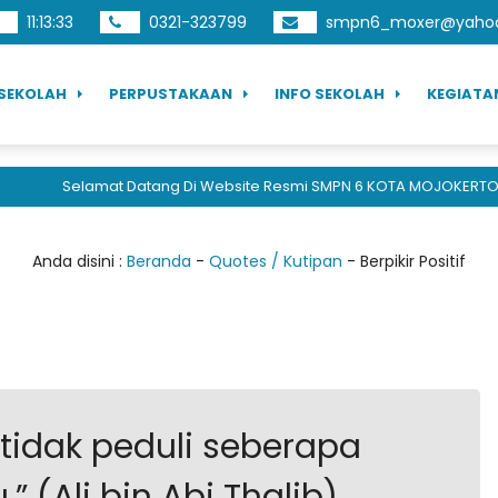
11
:
13
:
33
0321-323799
smpn6_moxer@yahoo.
SEKOLAH
PERPUSTAKAAN
INFO SEKOLAH
KEGIATA
Selamat Datang Di Website Resmi SMPN 6 KOTA MOJOKERTO, B
Anda disini :
Beranda
-
Quotes / Kutipan
-
Berpikir Positif
f, tidak peduli seberapa
 (Ali bin Abi Thalib)