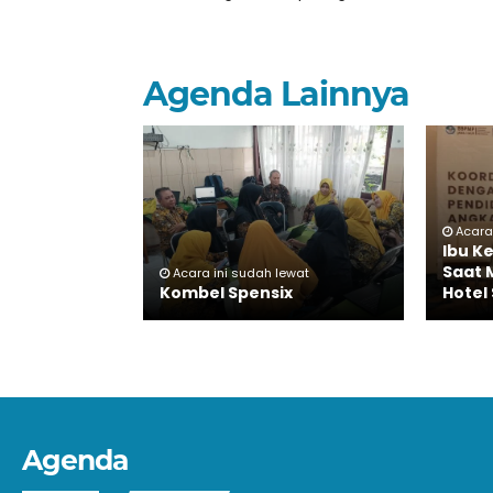
Agenda Lainnya
Acara
Ibu K
Saat 
Acara ini sudah lewat
Kombel Spensix
Hotel
Agenda