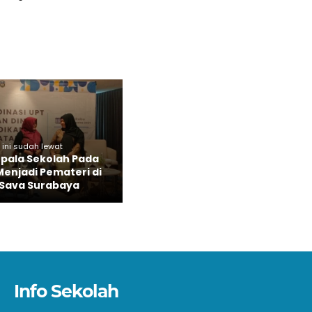
 ini sudah lewat
epala Sekolah Pada
Menjadi Pemateri di
 Sava Surabaya
Info Sekolah