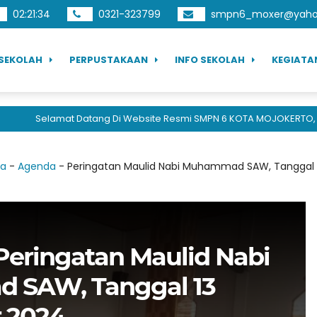
02
:
21
:
34
0321-323799
smpn6_moxer@yahoo
SEKOLAH
PERPUSTAKAAN
INFO SEKOLAH
KEGIATA
Selamat Datang Di Website Resmi SMPN 6 KOTA MOJOKERTO, Berp
da
-
Agenda
-
Peringatan Maulid Nabi Muhammad SAW, Tanggal
eringatan Maulid Nabi
SAW, Tanggal 13
 2024