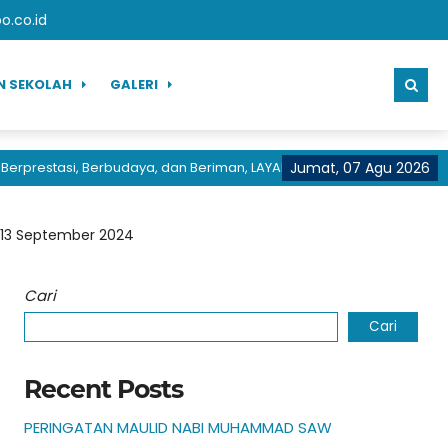
.co.id
N SEKOLAH
GALERI
restasi, Berbudaya, dan Beriman, LAYANAN CEPAT PRESTASI HEBAT
Jumat, 07 Agu 2026
 13 September 2024
Cari
Cari
Recent Posts
PERINGATAN MAULID NABI MUHAMMAD SAW