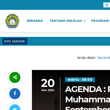
BERANDA
TENTANG SEKOLAH
PROGRAM 
Info Sekolah
Anda disini :
Beran
20
waktu : 08:00
AGENDA : P
Nov 2024
Muhammad 
September