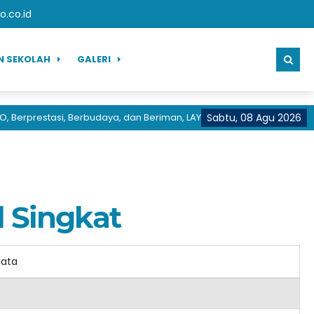
.co.id
N SEKOLAH
GALERI
Berprestasi, Berbudaya, dan Beriman, LAYANAN CEPAT PRESTASI HEB
Sabtu, 08 Agu 2026
l Singkat
data