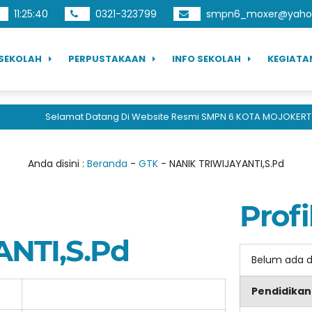
11
:
25
:
40
0321-323799
smpn6_moxer@yahoo
SEKOLAH
PERPUSTAKAAN
INFO SEKOLAH
KEGIATA
Selamat Datang Di Website Resmi SMPN 6 KOTA MOJOKERTO, 
Anda disini :
Beranda
-
GTK
-
NANIK TRIWIJAYANTI,S.Pd
Profi
ANTI,S.Pd
Belum ada 
Pendidikan