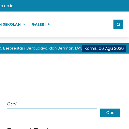
.co.id
N SEKOLAH
GALERI
erprestasi, Berbudaya, dan Beriman, LAYANAN CEPAT PRESTASI HEBA
Kamis, 06 Agu 2026
Cari
Cari