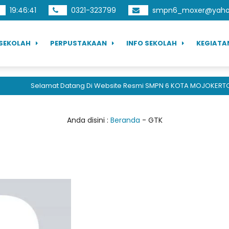
19
:
46
:
41
0321-323799
smpn6_moxer@yahoo
SEKOLAH
PERPUSTAKAAN
INFO SEKOLAH
KEGIATA
Selamat Datang Di Website Resmi SMPN 6 KOTA MOJOKERTO, B
Anda disini :
Beranda
-
GTK