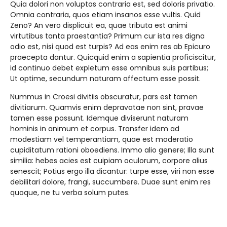
Quia dolori non voluptas contraria est, sed doloris privatio.
Omnia contraria, quos etiam insanos esse vultis. Quid
Zeno? An vero displicuit ea, quae tributa est animi
virtutibus tanta praestantia? Primum cur ista res digna
odio est, nisi quod est turpis? Ad eas enim res ab Epicuro
praecepta dantur. Quicquid enim a sapientia proficiscitur,
id continuo debet expletum esse omnibus suis partibus;
Ut optime, secundum naturam affectum esse possit.
Nummus in Croesi divitiis obscuratur, pars est tamen
divitiarum. Quamvis enim depravatae non sint, pravae
tamen esse possunt. Idemque diviserunt naturam
hominis in animum et corpus. Transfer idem ad
modestiam vel temperantiam, quae est moderatio
cupiditatum rationi oboediens. Immo alio genere; Illa sunt
similia: hebes acies est cuipiam oculorum, corpore alius
senescit; Potius ergo illa dicantur: turpe esse, viri non esse
debilitari dolore, frangi, succumbere. Duae sunt enim res
quoque, ne tu verba solum putes.