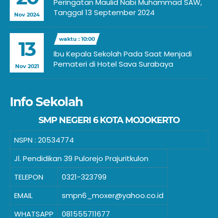
Peringatan Maulid Nabi Muhammad SAW,
Tanggal 13 September 2024
Nov 2024
waktu : 10:00
13
Ibu Kepala Sekolah Pada Saat Menjadi
Pemateri di Hotel Sava Surabaya
Nov 2021
Info Sekolah
SMP NEGERI 6 KOTA MOJOKERTO
NSPN :
20534774
Jl. Pendidikan 39 Pulorejo Prajuritkulon
TELEPON
0321-323799
EMAIL
smpn6_moxer@yahoo.co.id
WHATSAPP
081555711677