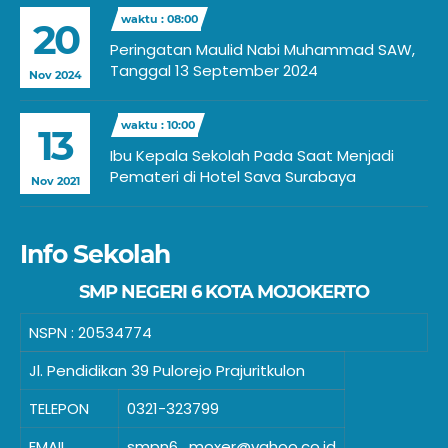
waktu : 08:00
20
Peringatan Maulid Nabi Muhammad SAW,
Tanggal 13 September 2024
Nov 2024
waktu : 10:00
13
Ibu Kepala Sekolah Pada Saat Menjadi
Pemateri di Hotel Sava Surabaya
Nov 2021
Info Sekolah
SMP NEGERI 6 KOTA MOJOKERTO
NSPN :
20534774
Jl. Pendidikan 39 Pulorejo Prajuritkulon
TELEPON
0321-323799
EMAIL
smpn6_moxer@yahoo.co.id